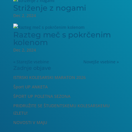
Striženje z nogami
Dec 2, 2024
Razteg meč s pokrčenim
kolenom
Dec 2, 2024
« Starejše vsebine
Novejše vsebine »
Zadnje objave
ISTRSKI KOLESARSKI MARATON 2026
Šport UP ANKETA
ŠPORT UP POLETNA SEZONA
PRIDRUŽITE SE ŠTUDENTSKEMU KOLESARSKEMU
IZLETU!
NOVOSTI V MAJU