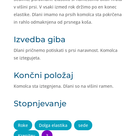
v višini prsi. V vsaki izmed rok držimo po en konec
elastike. Dlani imamo na prsih komolca sta pokrčena
in rahlo odmaknjena od prsnega koša.
Izvedba giba
Dlani pričnemo potiskati s prsi naravnost. Komolca
se iztegujeta.
Končni položaj
Komolca sta iztegnjena. Dlani so na višini ramen.
Stopnjevanje
Roke
Dolga elastika
sede
Krepitev
3