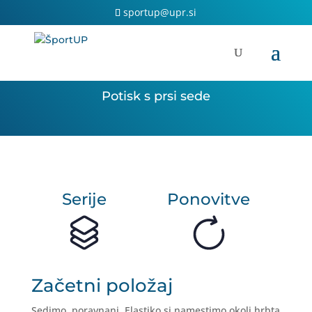
Skip
sportup@upr.si
to
content
Potisk s prsi sede
Serije
Ponovitve
Začetni položaj
Sedimo, poravnani. Elastiko si namestimo okoli hrbta