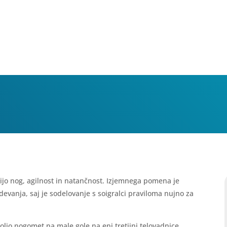
ijo nog, agilnost in natančnost. Izjemnega pomena je
evanja, saj je sodelovanje s soigralci praviloma nujno za
ljo nogomet na male gole na eni tretjini telovadnice