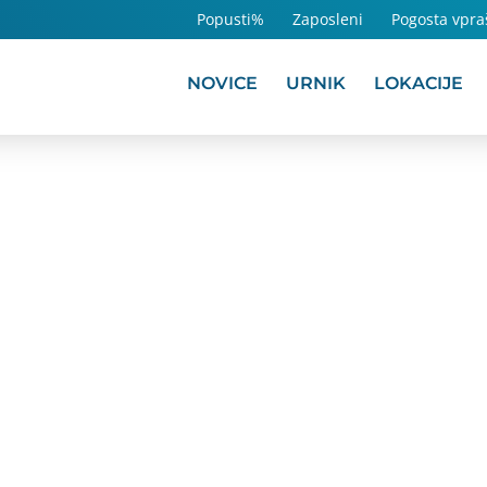
Popusti%
Zaposleni
Pogosta vpra
NOVICE
URNIK
LOKACIJE