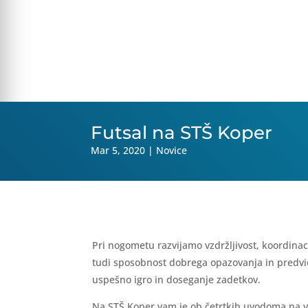
Futsal na STŠ Koper
Mar 5, 2020
|
Novice
Pri nogometu razvijamo vzdržljivost, koordinac
tudi sposobnost dobrega opazovanja in predvid
uspešno igro in doseganje zadetkov.
Na STŠ Koper vam je ob četrtkih uvodoma na vo