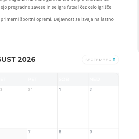
jo pregradne zavese in se igra futsal čez celo igrišče.
in primerni športni opremi. Dejavnost se izvaja na lastno
UST 2026
SEPTEMBER
ČET
PET
SOB
NED
0
31
1
2
7
8
9