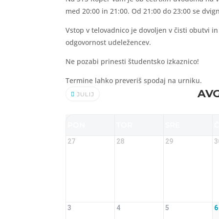
med 20:00 in 21:00. Od 21:00 do 23:00 se dvigne
Vstop v telovadnico je dovoljen v čisti obutvi 
odgovornost udeležencev.
Ne pozabi prinesti študentsko izkaznico!
Termine lahko preveriš spodaj na urniku.
AVG
JULIJ
PON
TOR
SRE
27
28
29
3
3
4
5
6