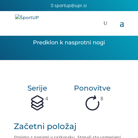
Skip
sportup@upr.si
to
content
Predklon k nasprotni nogi
Serije
Ponovitve
4
8
Začetni položaj
Stojimo z nogami v razkoraku. Stopali sta usmerjeni