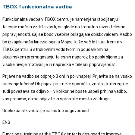
TBOX funkcionalna vadba
Funkcionalna vadba v TBOX centru je namenjena izboljšanju
telesne moči in vzdržljivosti, ne glede na trenutno raven telesne
pripravljenosti, saj se bodo vsebine prilagajale obiskovalcem. Vadbo
bo izvajala naša kineziologinja Mojca, ki že več let tudi trenira v
TBOX centru. S strokovnim vodstvom in poudarkom na
skupinskem premagovanju telesnih naporov, bo poskrbljeno za
visoke nivoje motivacije in napredka v telesni pripravljenosti.
Prijave na vadbo se odprejo 3 dni in pol vnaprej. Prijavite se na vsako
srečanje ločeno! Ob prijavi prejmete sporočilo, znotraj katerega je
tudi povezava za odjavo – v kolikor ne boste uspeli priti na vadbo,
vas prosimo, da se odjavite in sprostite mesto za druge.
Udeležba atkivnosti je na lastno odgovornost.
ENG
Functional training at the TBOX center is designed to improve