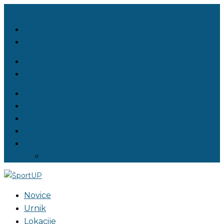
sportup@upr.si
Facebook
Instagram
Facebook
Instagram
Popusti%
Zaposleni
Pogosta vprašanja
Politika zasebnosti
Slovenščina
English
Novice
Urnik
Lokacije