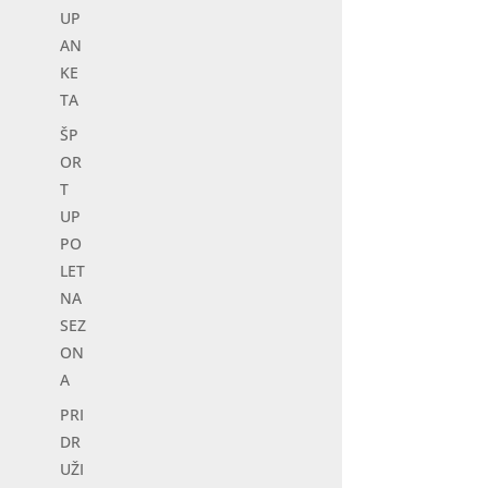
UP
AN
KE
dna prijava.
TA
ŠP
OR
T
ke pace in the primary school Vojke
UP
s the gym.
PO
LET
uided group training, the purpose of
NA
arious exercises designed to develop
SEZ
focuses on movements that are part of
ON
ding. This means that participants learn to
A
nd strengthen muscle groups that are
PRI
DR
UŽI