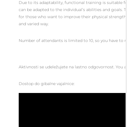
Due to its adaptability, functional training is suitable fo
can be adapted to the individual’s abilities and goals. T
for those who want to improve their physical strength,
and varied way.
Number of attendants is limited to 10, so you have to r
Aktivnosti se udeležujete na lastno odgovornost. You ar
Dostop do gibalne vajalnice: