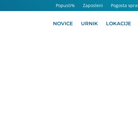
Popusti%
Zaposleni
Pogosta vpra
NOVICE
URNIK
LOKACIJE