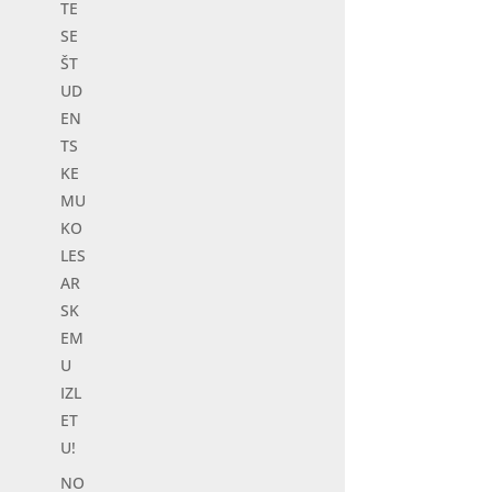
TE
r all age groups and fitness levels, as it
SE
his type of exercise is an excellent choice
ŠT
 mobility and endurance in an effective
UD
EN
TS
egister ahead of time.
KE
MU
KO
LES
e attending the activity at your own risk.
AR
SK
EM
U
IZL
ET
U!
NO