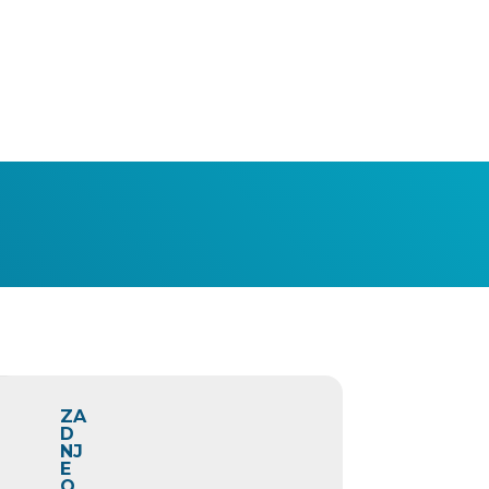
ZA
ČAS
D
20:00 - 21:00
NJ
E
O