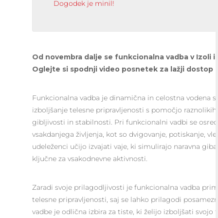
Dogodek je minil!
Od novembra dalje se funkcionalna vadba v Izoli i
Oglejte si spodnji video posnetek za lažji dostop 
Funkcionalna vadba je dinamična in celostna vodena s
izboljšanje telesne pripravljenosti s pomočjo raznolikih 
gibljivosti in stabilnosti. Pri funkcionalni vadbi se osr
vsakdanjega življenja, kot so dvigovanje, potiskanje, vl
udeleženci učijo izvajati vaje, ki simulirajo naravna gib
ključne za vsakodnevne aktivnosti.
Zaradi svoje prilagodljivosti je funkcionalna vadba pri
telesne pripravljenosti, saj se lahko prilagodi posamez
vadbe je odlična izbira za tiste, ki želijo izboljšati svojo