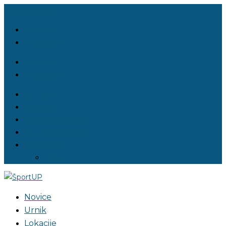
sportup@upr.si
Facebook
Instagram
Facebook
Instagram
Popusti%
Zaposleni
Pogosta vprašanja
Politika zasebnosti
Slovenščina
English
Novice
Urnik
Lokacije