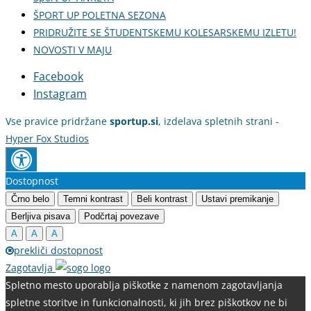
ŠPORT UP POLETNA SEZONA
PRIDRUŽITE SE ŠTUDENTSKEMU KOLESARSKEMU IZLETU!
NOVOSTI V MAJU
Facebook
Instagram
Vse pravice pridržane
sportup.si
, izdelava spletnih strani -
Hyper Fox Studios
Dostopnost
Črno belo
Temni kontrast
Beli kontrast
Ustavi premikanje
Berljiva pisava
Podčrtaj povezave
A
A
A
prekliči dostopnost
Zagotavlja
Spletno mesto uporablja piškotke z namenom zagotavljanja
spletne storitve in funkcionalnosti, ki jih brez piškotkov ne bi